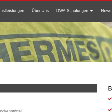
nstleistungen
Über Uns
DWA-Schulungen
News 
B
ockenmörtel